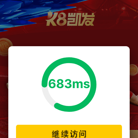
683ms